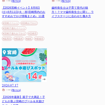
(News)
(News)
【2026宮崎イベント】8月8日
歯科衛生士は子育て世代の味
(土)-8月11日(火・祝)宮崎県内のお
方！？ママ歯科衛生士に聞く、ラ
すすめおでかけ情報まとめ♩11選
イフステージに合わせた働き方
#宮崎イベント
#宮崎おでかけ
#宮崎子連れイベント
#宮崎子連れおでかけ
#宮崎市
#延岡市
#椎葉村
#綾町
#都城市
2026.07.17
(News)
【2026年最新】親子で大満足！子
どもが喜ぶ宮崎のプール＆水遊び