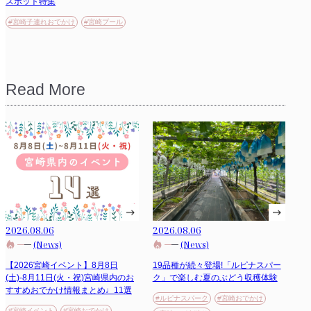
スポット特集
#宮崎子連れおでかけ
#宮崎プール
Read More
2026.08.06
2026.08.06
(News)
(News)
【2026宮崎イベント】8月8日
19品種が続々登場!「ルピナスパー
(土)-8月11日(火・祝)宮崎県内のお
ク」で楽しむ夏のぶどう収穫体験
すすめおでかけ情報まとめ♩11選
#ルピナスパーク
#宮崎おでかけ
#宮崎イベント
#宮崎おでかけ