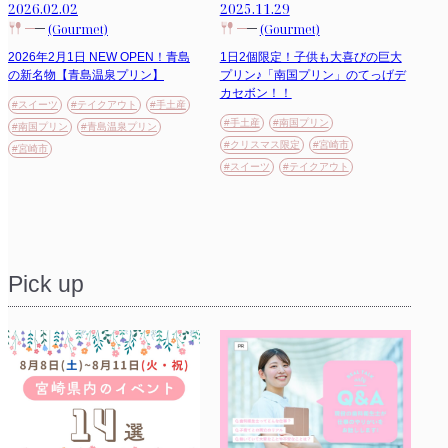
2026.02.02
2025.11.29
(Gourmet)
(Gourmet)
2026年2月1日 NEW OPEN！青島
1日2個限定！子供も大喜びの巨大
の新名物【青島温泉プリン】
プリン♪「南国プリン」のてっげデ
カセボン！！
#スイーツ
#テイクアウト
#手土産
#手土産
#南国プリン
#南国プリン
#青島温泉プリン
#クリスマス限定
#宮崎市
#宮崎市
#スイーツ
#テイクアウト
Pick up