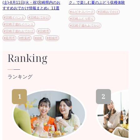
(土)-8月11日(火・祝)宮崎県内のお
ク」で楽しむ夏のぶどう収穫体験
すすめおでかけ情報まとめ♩11選
#ルピナスパーク
#宮崎おでかけ
#宮崎イベント
#宮崎おでかけ
#宮崎ぶどう狩り
#宮崎子連れイベント
#宮崎子連れおでかけ
#宮崎子連れおでかけ
#宮崎市
#延岡市
#椎葉村
#綾町
#都城市
Ranking
ランキング