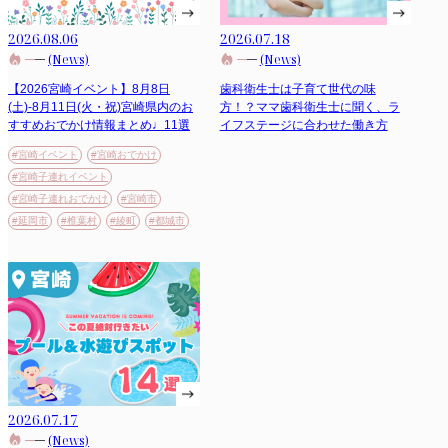
2026.08.06
2026.07.18
(News)
(News)
【2026宮崎イベント】8月8日
歯科衛生士は子育て世代の味
(土)-8月11日(火・祝)宮崎県内のお
方！？ママ歯科衛生士に聞く、ラ
すすめおでかけ情報まとめ♩11選
イフステージに合わせた働き方
#宮崎イベント
#宮崎おでかけ
#宮崎子連れイベント
#宮崎子連れおでかけ
#宮崎市
#延岡市
#椎葉村
#綾町
#都城市
2026.07.17
(News)