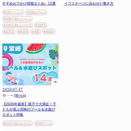
すすめおでかけ情報まとめ♩11選
イフステージに合わせた働き方
#宮崎イベント
#宮崎おでかけ
#宮崎子連れイベント
#宮崎子連れおでかけ
#宮崎市
#延岡市
#椎葉村
#綾町
#都城市
2026.07.17
(News)
【2026年最新】親子で大満足！子
どもが喜ぶ宮崎のプール＆水遊び
スポット特集
#宮崎子連れおでかけ
#宮崎プール