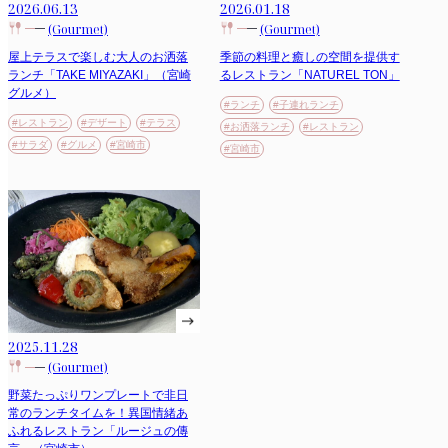
2026.06.13
2026.01.18
(Gourmet)
(Gourmet)
屋上テラスで楽しむ大人のお洒落
季節の料理と癒しの空間を提供す
ランチ「TAKE MIYAZAKI」（宮崎
るレストラン「NATUREL TON」
グルメ）
#ランチ
#子連れランチ
#レストラン
#デザート
#テラス
#お洒落ランチ
#レストラン
#サラダ
#グルメ
#宮崎市
#宮崎市
2025.11.28
(Gourmet)
野菜たっぷりワンプレートで非日
常のランチタイムを！異国情緒あ
ふれるレストラン「ルージュの傳