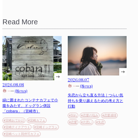
Read More
2026.08.07
2026.08.08
(News)
(News)
失恋から立ち直る方法｜つらい気
緑に囲まれたコンテナカフェで小
持ちを乗り越えるための考え方と
腹をみたす、ドッグラン併設
行動
「cobara」（宮崎市）
#別れ
#恋愛の悩み
#恋愛感情
#宮崎おでかけ
#宮崎カフェ
#恋愛
#片思い
#失恋
#宮崎テイクアウト
#宮崎ドッグラン
#宮崎ペット同伴可カフェ