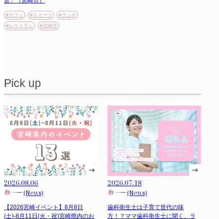
言」（宮崎市）
#カフェ
#スイーツ
#ランチ
#レストラン
#宮崎市
Pick up
2026.08.06
2026.07.18
(News)
(News)
【2026宮崎イベント】8月8日
歯科衛生士は子育て世代の味
(土)-8月11日(火・祝)宮崎県内のお
方！？ママ歯科衛生士に聞く、ラ