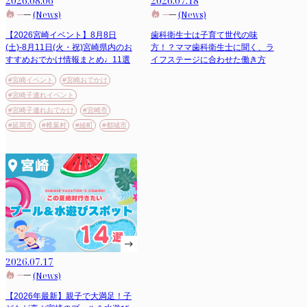
2026.08.06
2026.07.18
(News)
(News)
【2026宮崎イベント】8月8日
歯科衛生士は子育て世代の味
(土)-8月11日(火・祝)宮崎県内のお
方！？ママ歯科衛生士に聞く、ラ
すすめおでかけ情報まとめ♩11選
イフステージに合わせた働き方
#宮崎イベント
#宮崎おでかけ
#宮崎子連れイベント
#宮崎子連れおでかけ
#宮崎市
#延岡市
#椎葉村
#綾町
#都城市
2026.07.17
(News)
【2026年最新】親子で大満足！子