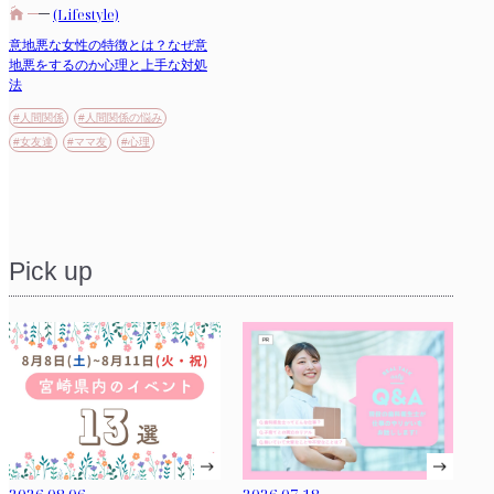
(Lifestyle)
意地悪な女性の特徴とは？なぜ意
地悪をするのか心理と上手な対処
法
#人間関係
#人間関係の悩み
#女友達
#ママ友
#心理
Pick up