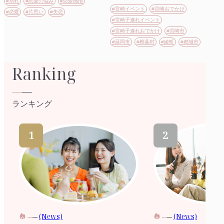
#別れ
#恋愛の悩み
#恋愛感情
#宮崎イベント
#宮崎おでかけ
#恋愛
#片思い
#失恋
#宮崎子連れイベント
#宮崎子連れおでかけ
#宮崎市
#延岡市
#椎葉村
#綾町
#都城市
Ranking
ランキング
(News)
(News)