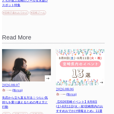
どもが喜ぶ宮崎のプール＆水遊び
スポット特集
#宮崎子連れおでかけ
#宮崎プール
Read More
2026.08.07
2026.08.06
(News)
(News)
失恋から立ち直る方法｜つらい気
【2026宮崎イベント】8月8日
持ちを乗り越えるための考え方と
(土)-8月11日(火・祝)宮崎県内のお
行動
すすめおでかけ情報まとめ♩11選