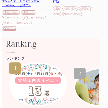
腹をみたす、ドッグラン併設
行動
「cobara」（宮崎市）
#別れ
#恋愛の悩み
#恋愛感情
#宮崎おでかけ
#宮崎カフェ
#恋愛
#片思い
#失恋
#宮崎テイクアウト
#宮崎ドッグラン
#宮崎ペット同伴可カフェ
#宮崎グルメ
Ranking
ランキング