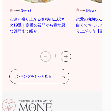
(News)
(News)
恋愛の究極の二択
友達と盛り上がる究極の二択ネ
白くてちょっと際
タ19選｜定番の質問から意地悪
り上がろう【最新2
な質問まで紹介
ランキングをもっと見る