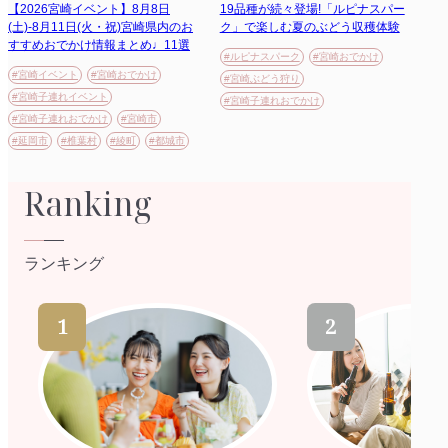
【2026宮崎イベント】8月8日
19品種が続々登場!「ルピナスパー
(土)-8月11日(火・祝)宮崎県内のお
ク」で楽しむ夏のぶどう収穫体験
すすめおでかけ情報まとめ♩11選
#ルピナスパーク
#宮崎おでかけ
#宮崎イベント
#宮崎おでかけ
#宮崎ぶどう狩り
#宮崎子連れイベント
#宮崎子連れおでかけ
#宮崎子連れおでかけ
#宮崎市
#延岡市
#椎葉村
#綾町
#都城市
Ranking
ランキング