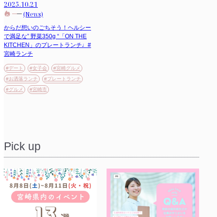
2025.10.21
(News)
からだ想いのごちそう！ヘルシー
で満足な” 野菜350g “「ON THE
KITCHEN」のプレートランチ♩#
宮崎ランチ
#デート
#女子会
#宮崎グルメ
#お洒落ランチ
#プレートランチ
#グルメ
#宮崎市
Pick up