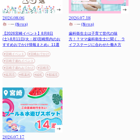
2026.08.06
2026.07.18
(News)
(News)
【2026宮崎イベント】8月8日
歯科衛生士は子育て世代の味
(土)-8月11日(火・祝)宮崎県内のお
方！？ママ歯科衛生士に聞く、ラ
すすめおでかけ情報まとめ♩11選
イフステージに合わせた働き方
#宮崎イベント
#宮崎おでかけ
#宮崎子連れイベント
#宮崎子連れおでかけ
#宮崎市
#延岡市
#椎葉村
#綾町
#都城市
2026.07.17