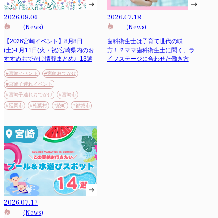
2026.08.06
2026.07.18
(News)
(News)
【2026宮崎イベント】8月8日
歯科衛生士は子育て世代の味
(土)-8月11日(火・祝)宮崎県内のお
方！？ママ歯科衛生士に聞く、ラ
すすめおでかけ情報まとめ♩13選
イフステージに合わせた働き方
#宮崎イベント
#宮崎おでかけ
#宮崎子連れイベント
#宮崎子連れおでかけ
#宮崎市
#延岡市
#椎葉村
#綾町
#都城市
2026.07.17
(News)