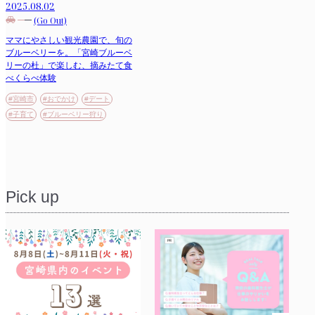
2025.08.02
(Go Out)
ママにやさしい観光農園で、旬の
ブルーベリーを。「宮崎ブルーベ
リーの杜」で楽しむ、摘みたて食
べくらべ体験
#宮崎市
#おでかけ
#デート
#子育て
#ブルーベリー狩り
Pick up