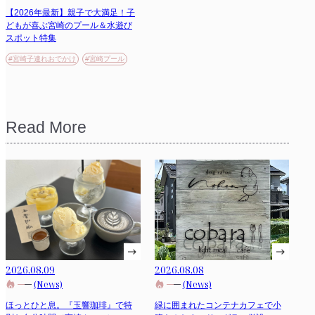
【2026年最新】親子で大満足！子
どもが喜ぶ宮崎のプール＆水遊び
スポット特集
#宮崎子連れおでかけ
#宮崎プール
Read More
2026.08.09
2026.08.08
(News)
(News)
ほっとひと息。『玉響珈琲』で特
緑に囲まれたコンテナカフェで小