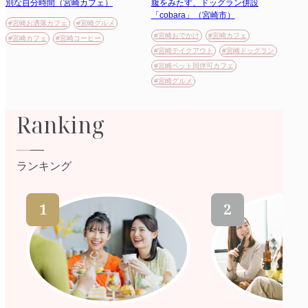
別な自分時間（宮崎カフェ）
腹をみたす、ドッグラン併設
「cobara」（宮崎市）
#宮崎お洒落カフェ
#宮崎グルメ
#宮崎おでかけ
#宮崎カフェ
#宮崎カフェ
#宮崎コーヒー
#宮崎テイクアウト
#宮崎ドッグラン
#宮崎ペット同伴可カフェ
#宮崎グルメ
Ranking
ランキング