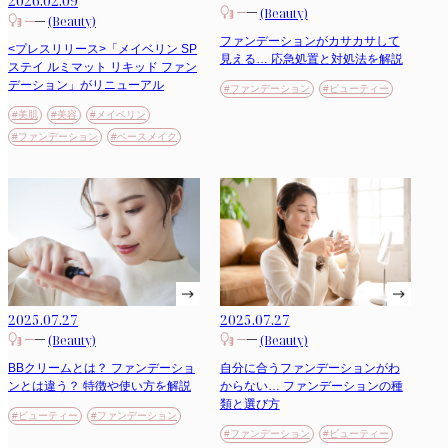
2026.02.09
(Beauty)
(Beauty)
ファンデーションがカサカサして
<プレスリリース>「メイベリン SP
見える… 応急処置と対処法を解説
ステイ ルミマット リキッド ファン
デーション」がリニューアル
#ファンデーション
#ビューティー
#美肌
#美容
#メイベリン
#ファンデーション
#ベースメイク
2025.07.27
2025.07.27
(Beauty)
(Beauty)
BBクリームとは？ ファンデーショ
自分に合うファンデーションがわ
ンとは違う？ 特徴や使い方を解説
からない… ファンデーションの種
類と選び方
#ビューティー
#ファンデーション
#ファンデーション
#ビューティー