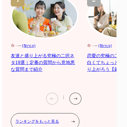
(News)
(News)
恋愛の究極の二択
友達と盛り上がる究極の二択ネ
白くてちょっと際
タ19選｜定番の質問から意地悪
り上がろう【最新2
な質問まで紹介
ランキングをもっと見る