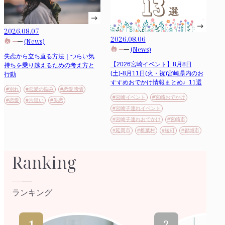
2026.08.07
2026.08.06
(News)
(News)
失恋から立ち直る方法｜つらい気
【2026宮崎イベント】8月8日
持ちを乗り越えるための考え方と
(土)-8月11日(火・祝)宮崎県内のお
行動
すすめおでかけ情報まとめ♩11選
#別れ
#恋愛の悩み
#恋愛感情
#宮崎イベント
#宮崎おでかけ
#恋愛
#片思い
#失恋
#宮崎子連れイベント
#宮崎子連れおでかけ
#宮崎市
#延岡市
#椎葉村
#綾町
#都城市
Ranking
ランキング