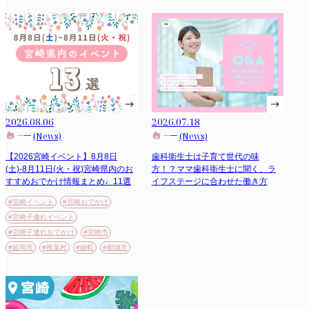
2026.08.06
2026.07.18
(News)
(News)
【2026宮崎イベント】8月8日
歯科衛生士は子育て世代の味
(土)-8月11日(火・祝)宮崎県内のお
方！？ママ歯科衛生士に聞く、ラ
すすめおでかけ情報まとめ♩11選
イフステージに合わせた働き方
#宮崎イベント
#宮崎おでかけ
#宮崎子連れイベント
#宮崎子連れおでかけ
#宮崎市
#延岡市
#椎葉村
#綾町
#都城市