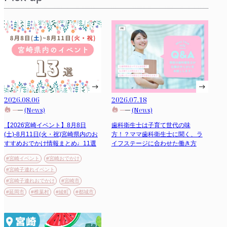
2026.08.06
2026.07.18
(News)
(News)
【2026宮崎イベント】8月8日
歯科衛生士は子育て世代の味
(土)-8月11日(火・祝)宮崎県内のお
方！？ママ歯科衛生士に聞く、ラ
すすめおでかけ情報まとめ♩11選
イフステージに合わせた働き方
#宮崎イベント
#宮崎おでかけ
#宮崎子連れイベント
#宮崎子連れおでかけ
#宮崎市
#延岡市
#椎葉村
#綾町
#都城市