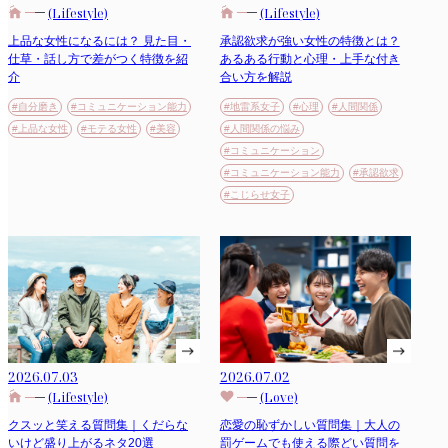
(Lifestyle)
(Lifestyle)
上品な女性になるには？ 見た目・
承認欲求が強い女性の特徴とは？
仕草・話し方で差がつく特徴を紹
あるある行動と心理・上手な付き
介
合い方を解説
#自分磨き
#コミュニケーション能力
#地雷系女子
#心理
#人間関係
#上品な女性
#モテる女性
#美容
#人間関係の悩み
#コミュニケーション
#コミュニケーション能力
#承認欲求
#こじらせ女子
2026.07.03
2026.07.02
(Lifestyle)
(Love)
クスッと笑える質問集｜くだらな
恋愛の恥ずかしい質問集｜大人の
いけど盛り上がるネタ20選
罰ゲームでも使える際どい質問を