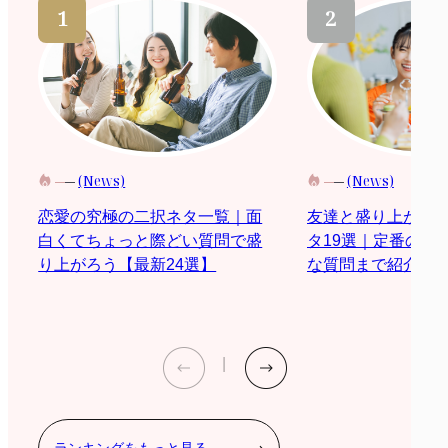
(News)
(News)
恋愛の究極の二択ネタ一覧｜面
友達と盛り上がる
白くてちょっと際どい質問で盛
タ19選｜定番の質
り上がろう【最新24選】
な質問まで紹介