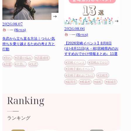
2026.08.07
2026.08.06
(News)
(News)
失恋から立ち直る方法｜つらい気
【2026宮崎イベント】8月8日
持ちを乗り越えるための考え方と
(土)-8月11日(火・祝)宮崎県内のお
行動
すすめおでかけ情報まとめ♩11選
#別れ
#恋愛の悩み
#恋愛感情
#宮崎イベント
#宮崎おでかけ
#恋愛
#片思い
#失恋
#宮崎子連れイベント
#宮崎子連れおでかけ
#宮崎市
#延岡市
#椎葉村
#綾町
#都城市
Ranking
ランキング