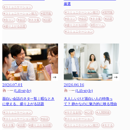
厳選
#コミュニケーション
#コミュニケーション能力
#質問集
#コミュニケーション能力
#質問集
#合コン
#会話
#ネタ集
#話題
#合コン
#会話
#ネタ集
#話題
#盛り上がる話題
#罰ゲーム
#盛り上がる話題
#コミュニケーション
2026.06.16
2026.07.01
(Lifestyle)
(Lifestyle)
大人しいけど面白い人の特徴っ
面白い会話のネタ一覧｜暇なとき
て？ 静かなのに魅力的に映る理由
に使える、盛り上がる話題
#モテる女性
#心理
#人間関係
#コミュニケーション
#コミュニケーション
#コミュニケーション能力
#会話
#コミュニケーション能力
#モテる
#ネタ集
#話題
#盛り上がる話題