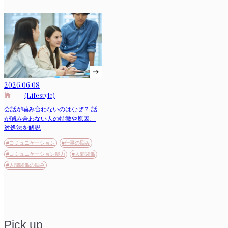
2026.06.08
(Lifestyle)
会話が噛み合わないのはなぜ？ 話
が噛み合わない人の特徴や原因、
対処法を解説
#コミュニケーション
#仕事の悩み
#コミュニケーション能力
#人間関係
#人間関係の悩み
Pick up