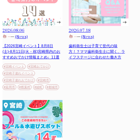
2026.08.06
2026.07.18
(News)
(News)
【2026宮崎イベント】8月8日
歯科衛生士は子育て世代の味
(土)-8月11日(火・祝)宮崎県内のお
方！？ママ歯科衛生士に聞く、ラ
すすめおでかけ情報まとめ♩11選
イフステージに合わせた働き方
#宮崎イベント
#宮崎おでかけ
#宮崎子連れイベント
#宮崎子連れおでかけ
#宮崎市
#延岡市
#椎葉村
#綾町
#都城市