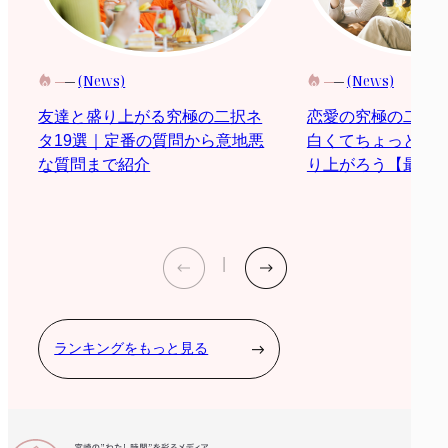
(News)
(News)
恋愛の究極の二択
友達と盛り上がる究極の二択ネ
白くてちょっと際
タ19選｜定番の質問から意地悪
り上がろう【最新2
な質問まで紹介
ランキングをもっと見る