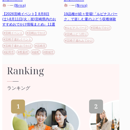
(News)
(News)
【2026宮崎イベント】8月8日
19品種が続々登場!「ルピナスパー
(土)-8月11日(火・祝)宮崎県内のお
ク」で楽しむ夏のぶどう収穫体験
すすめおでかけ情報まとめ♩11選
#ルピナスパーク
#宮崎おでかけ
#宮崎イベント
#宮崎おでかけ
#宮崎ぶどう狩り
#宮崎子連れイベント
#宮崎子連れおでかけ
#宮崎子連れおでかけ
#宮崎市
#延岡市
#椎葉村
#綾町
#都城市
Ranking
ランキング