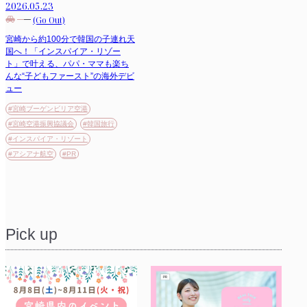
2026.05.23
(Go Out)
宮崎から約100分で韓国の子連れ天
国へ！「インスパイア・リゾー
ト」で叶える、パパ・ママも楽ち
んな“子どもファースト”の海外デビ
ュー
#宮崎ブーゲンビリア空港
#宮崎空港振興協議会
#韓国旅行
#インスパイア・リゾート
#アシアナ航空
#PR
Pick up