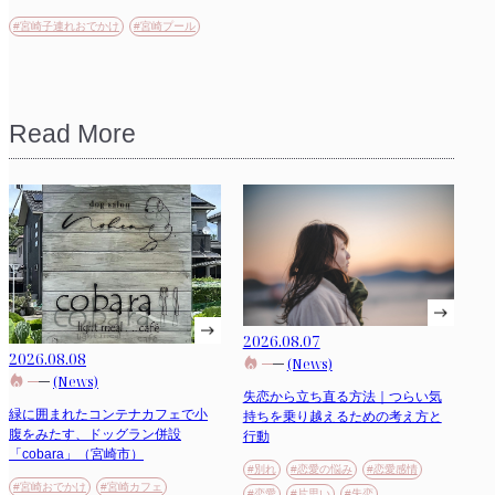
#宮崎子連れおでかけ
#宮崎プール
Read More
2026.08.07
2026.08.08
(News)
(News)
失恋から立ち直る方法｜つらい気
緑に囲まれたコンテナカフェで小
持ちを乗り越えるための考え方と
腹をみたす、ドッグラン併設
行動
「cobara」（宮崎市）
#別れ
#恋愛の悩み
#恋愛感情
#宮崎おでかけ
#宮崎カフェ
#恋愛
#片思い
#失恋