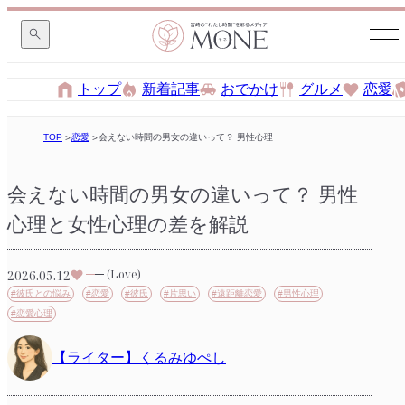
トップ
新着記事
おでかけ
グルメ
恋愛
TOP
恋愛
会えない時間の男女の違いって？ 男性心理と女性心理の差を解説
会えない時間の男女の違いって？ 男性
心理と女性心理の差を解説
2026.05.12
(Love)
#彼氏との悩み
#恋愛
#彼氏
#片思い
#遠距離恋愛
#男性心理
#恋愛心理
【ライター】くるみゆぺし