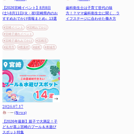
【2026宮崎イベント】8月8日
歯科衛生士は子育て世代の味
(土)-8月11日(火・祝)宮崎県内のお
方！？ママ歯科衛生士に聞く、ラ
すすめおでかけ情報まとめ♩13選
イフステージに合わせた働き方
#宮崎イベント
#宮崎おでかけ
#宮崎子連れイベント
#宮崎子連れおでかけ
#宮崎市
#延岡市
#椎葉村
#綾町
#都城市
2026.07.17
(News)
【2026年最新】親子で大満足！子
どもが喜ぶ宮崎のプール＆水遊び
スポット特集