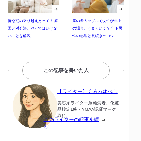
倦怠期の乗り越え方って？ 原
歳の差カップルで女性が年上
因と対処法、やってはいけな
の場合、うまくいく？ 年下男
いことを解説
性の心理と長続きのコツ
この記事を書いた人
【ライター】くるみゆぺし
美容系ライター兼編集者。化粧
品検定1級・YMAA認証マーク
取得。
このライターの記事を読
む