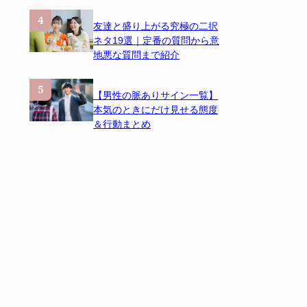
友達と盛り上がる究極の二択
ネタ19選｜定番の質問から意
地悪な質問まで紹介
【男性の脈ありサイン一覧】
本気のときにだけ見せる態度
＆行動まとめ