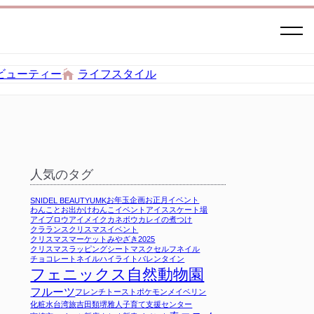
ビューティー
ライフスタイル
人気のタグ
お年玉企画
お正月イベント
SNIDEL BEAUTY
UMK
わんことお出かけ
わんこイベント
アイススケート場
アイブロウ
アイメイク
カネボウ
カレイの煮つけ
クラランス
クリスマスイベント
クリスマスマーケットみやざき2025
クリスマスラッピング
シートマスク
セルフネイル
チョコレート
ネイル
ハイライト
バレンタイン
フェニックス自然動物園
フルーツ
フレンチトースト
ポケモン
メイベリン
化粧水
台湾旅
吉田類
堺雅人
子育て支援センター