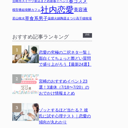
春コスメ
宮崎市スイーツ
新店まとめ
新春イベント
社内恋愛
美容液
模型
番組
発酵カフェ
草食系男子
若山牧水
薬膳火鍋
陶器まつり
高千穂牧場
おすすめ記事ランキング
恋愛の究極の二択ネタ一覧｜
面白くてちょっと際どい質問
で盛り上がろう【最新24選】
宮崎のおすすめイベント23
選！3連休（7/18〜7/20）の
おでかけ情報まとめ
ゾッとするほど当たる？ 彼
氏に試す心理テスト｜恋愛の
傾向が丸わかり