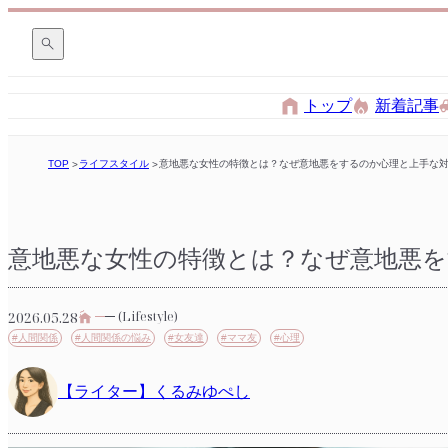
トップ
新着記事
TOP
ライフスタイル
意地悪な女性の特徴とは？なぜ意地悪をするのか心理と上手な
意地悪な女性の特徴とは？なぜ意地悪を
2026.05.28
(Lifestyle)
#人間関係
#人間関係の悩み
#女友達
#ママ友
#心理
【ライター】くるみゆぺし